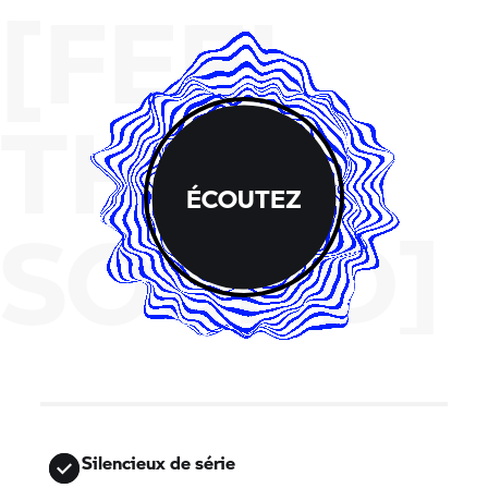
[FEEL
THE
ÉCOUTEZ
SOUND]
Silencieux de série