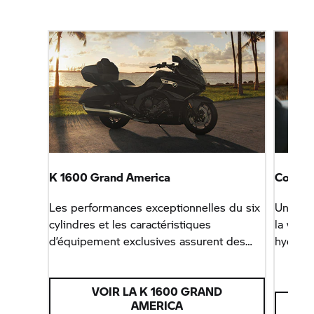
K 1600 Grand America
Costum
Les performances exceptionnelles du six
Un clas
cylindres et les caractéristiques
la vest
d’équipement exclusives assurent des
hydroph
tournées sur de longues distances
par leu
fascinantes et confortables.
fermetu
VOIR LA K 1600 GRAND
AMERICA