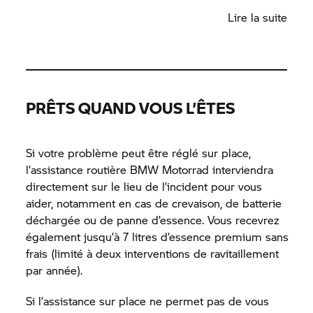
Lieu exact (adresse complète ou coordonnées
Lire la suite
GPS Lat-Long depuis un téléphone intelligent
ou un Navigateur GPS BMW).
Numéro de téléphone pour rappel au cas où
l’appel serait interrompu.
PRÊTS QUAND VOUS L’ÊTES
Description du problème de votre moto ou
scooter (des informations précises permettent
au spécialiste de l’assistance de vous aider
Si votre problème peut être réglé sur place,
efficacement).
l’assistance routière BMW Motorrad interviendra
Concessionaire BMW Motorrad préféré si un
directement sur le lieu de l’incident pour vous
transport est nécessaire.
aider, notamment en cas de crevaison, de batterie
déchargée ou de panne d’essence. Vous recevrez
également jusqu’à 7 litres d’essence premium sans
frais (limité à deux interventions de ravitaillement
par année).
Si l’assistance sur place ne permet pas de vous