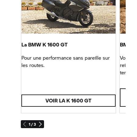
La BMW
K 1600 GT
BMW R 
Pour une performance sans pareille sur
Vous at
les routes.
reine d
terrain.
VOIR LA
K 1600 GT
1 / 3