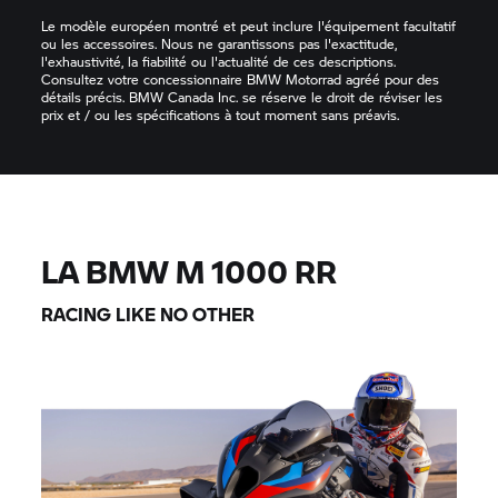
Le modèle européen montré et peut inclure l'équipement facultatif
ou les accessoires. Nous ne garantissons pas l'exactitude,
l'exhaustivité, la fiabilité ou l'actualité de ces descriptions.
Consultez votre concessionnaire BMW Motorrad agréé pour des
détails précis. BMW Canada Inc. se réserve le droit de réviser les
prix et / ou les spécifications à tout moment sans préavis.
LA
BMW M
1000
RR
RACING LIKE NO OTHER