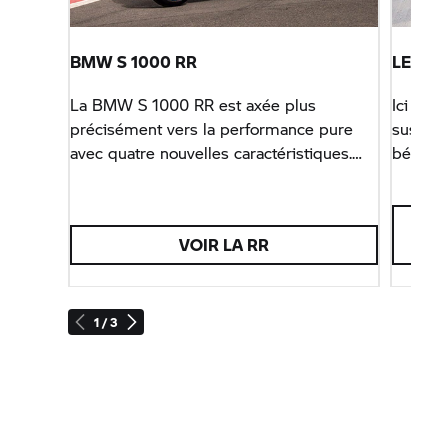
BMW
S 1000 RR
LEGO® 
La BMW
S 1000 RR
est axée plus
Ici auss
précisément vers la performance pure
suspens
avec quatre nouvelles caractéristiques.
béquill
Mise au point sur – et pour le circuit.
vrais fa
VOIR LA
RR
1 / 3