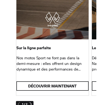
Sur la ligne parfaite
Le plais
Nos motos Sport ne font pas dans la
Découvr
demi-mesure : elles offrent un design
Naked B
dynamique et des performances de
précise
pointe.
DÉCOUVRIR MAINTENANT
1 / 2