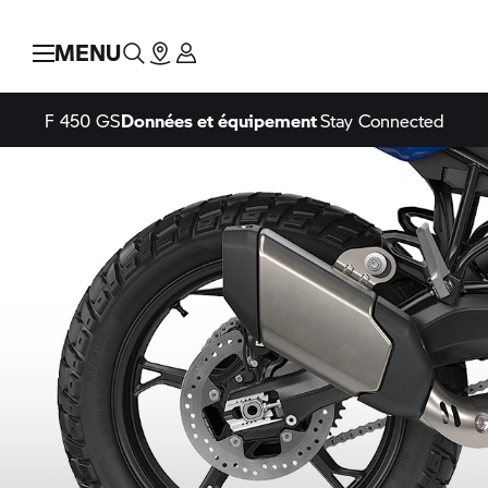
MENU
F 450 GS
Données et équipement
Stay Connected