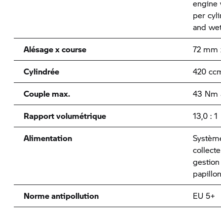
engine 
per cyl
and wet
Alésage x course
72 mm 
Cylindrée
420 cc
Couple max.
43 Nm à
Rapport volumétrique
13,0 : 1
Alimentation
Système
collect
gestion
papillo
Norme antipollution
EU 5+