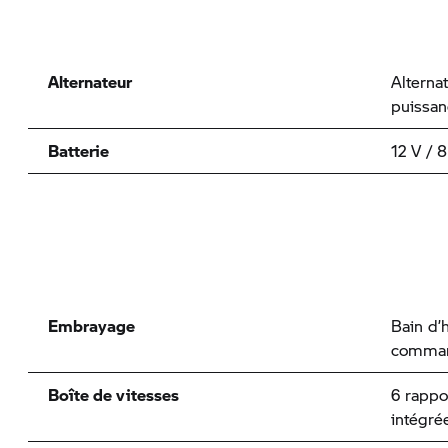
Alternateur
Alterna
puissa
Batterie
12 V / 8
Embrayage
Bain d’h
comman
Boîte de vitesses
6 rappo
intégré