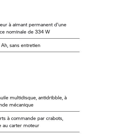
teur à aimant permanent d'une
nce nominale de 334 W
 Ah, sans entretien
uile multidisque, antidribble, à
de mécanique
rts à commande par crabots,
e au carter moteur