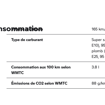
onsommation
Vitesse maximale
165 km
Type de carburant
Super s
E10), 9
plomb (
E25, 9
Consommation aux 100 km selon
3.8 l
WMTC
Émissions de CO2 selon WMTC
88 g/k