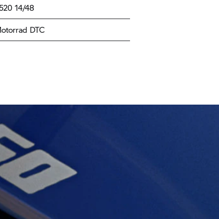
520 14/48
torrad DTC