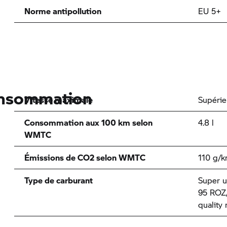
Norme antipollution
EU 5+
onsommation
Vitesse maximale
Supérie
Consommation aux 100 km selon
4.8 l
WMTC
Émissions de CO2 selon WMTC
110 g/
Type de carburant
Super u
95 ROZ/
quality