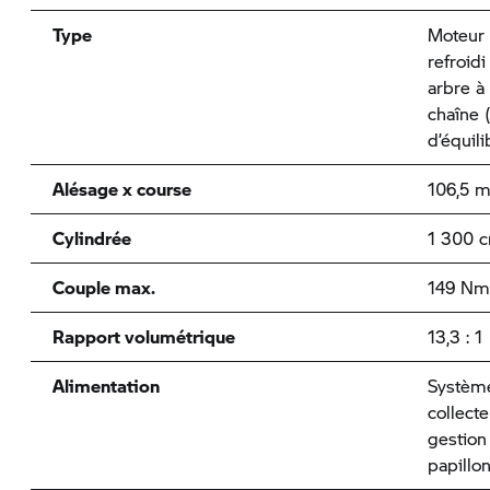
Type
Moteur 
refroidi
arbre à
chaîne 
d’équil
Alésage x course
106,5 
Cylindrée
1 300 
Couple max.
149 Nm 
Rapport volumétrique
13,3 : 1
Alimentation
Système
collect
gestion
papillo