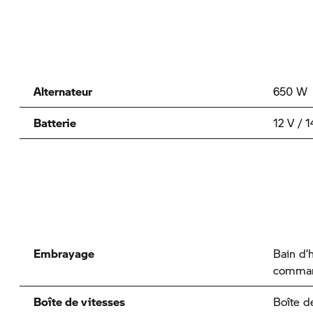
Alternateur
650 W
Batterie
12 V / 1
Embrayage
Bain d’h
comman
Boîte de vitesses
Boîte d