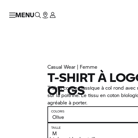
MENU
Casual Wear | Femme
T-SHIRT À LOG
OF GS
T-shirt coupe classique à col rond a
sur la poitrine. Le tissu en coton biolog
agréable à porter.
COLORIS
TAILLE