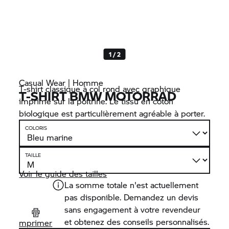
1 / 2
Casual Wear | Homme
T-shirt classique à col rond avec graphique
T-SHIRT BMW MOTORRAD
imprimé sur la poitrine. Le tissu en coton
biologique est particulièrement agréable à porter.
COLORIS
TAILLE
Voir le guide des tailles
La somme totale n'est actuellement
pas disponible. Demandez un devis
sans engagement à votre revendeur
et obtenez des conseils personnalisés.
mprimer