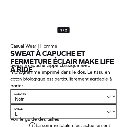
1 / 2
Casual Wear | Homme
SWEAT À CAPUCHE ET
FERMETURE ÉCLAIR MAKE LIFE
Sweat à capuche zippé classique avec
A RIDE
monogramme imprimé dans le dos. Le tissu en
coton biologique est particulièrement agréable à
porter.
COLORIS
TAILLE
Voir le guide des tailles
La somme totale n'est actuellement