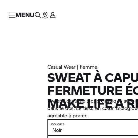
MENU
Casual Wear | Femme
SWEAT À CAPU
FERMETURE É
MAKE LIFE A R
Sweat à capuche zippé classique ave
dans le dos. Le tissu en coton biologiqu
agréable à porter.
COLORIS