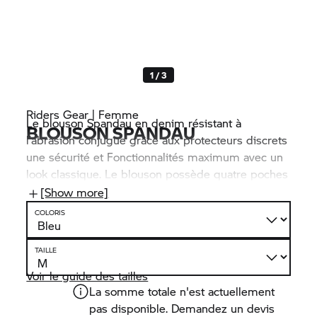
1 / 3
Riders Gear | Femme
Le blouson Spandau en denim résistant à
BLOUSON SPANDAU
l’abrasion conjugue grâce aux protecteurs discrets
une sécurité et Fonctionnalités maximum avec un
look classique. Le blouson possède quatre poches
extérieures et trois poches intérieures. Une
[Show more]
fermeture éclair permet de le combiner aux
COLORIS
pantalons BMW Motorrad.
TAILLE
Voir le guide des tailles
La somme totale n'est actuellement
pas disponible. Demandez un devis