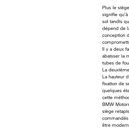
Plus le siège
signifie qu'
sol tandis q
dépend de l
conception d
compromettre
Il y a deux 
abaisser la 
tubes de fou
La deuxième 
La hauteur d
fixation de s
quelques éta
cette méthod
BMW Motorra
siège retapi
commandés di
être moderni