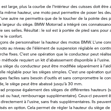
 est large, plus la courbe de l'intérieur des cuisses doit être
à la même hauteur, une moto peut permettre de poser les de
u'une autre ne permettra que de le toucher de la pointe des p
a largeur du siège. BMW Motorrad a intégré ces connaissanc
e ses selles. Résultat : le sol est à portée de pied sans pour 
 le confort.
façons de personnaliser la hauteur des motos BMW. L'une cons
moto au niveau de l'élément de suspension réglable en conti
rche fixes. C'est une opération que le conducteur peut réalis
méthode requiert un kit d'abaissement disponible à l'usine.
u siège du conducteur peut être modifiée séparément à l'ai
elle réglable pour les sièges simples. C'est une opération qui
pes faciles sans besoin d'outils et sans compromettre le con
e, le siège peut être abaissé jusqu'à 30 mm.
d propose également des sièges de différentes hauteurs (s
ssé ou haut, rembourrage supplémentaire). Ceux-ci peuvent ê
rectement à l'usine, sans frais supplémentaires. Ils peuve
sés en option. Cela permet de régler la hauteur du siège d