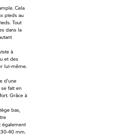
 ample. Cela
ux pieds au
ieds. Tout
es dans la
autant
iste à
nu et des
er lui-même.
de d'une
 se fait en
fort. Grâce à
iège bas,
tre
nt également
e 30-40 mm.