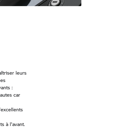
îtriser leurs
les
ants :
autes car
'excellents
s à l'avant.